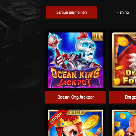
Semua permainan
Fishing
Ocean King Jackpot
Drago