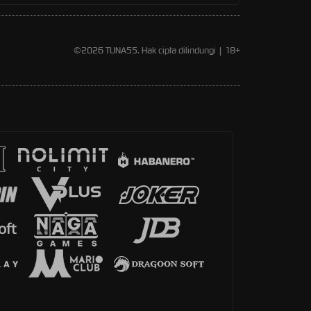
©2026 TUNA55. Hak cipta dilindungi | 18+