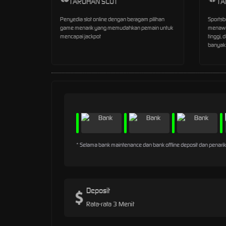
TARUHAN SLOT
TA
Penyedia slot online dengan beragam pilihan
Sportsb
game menarik yang memudahkan pemain untuk
menawar
mencapai jackpot
tinggi,
banyak 
* Selama bank maintenance dan bank offline deposit dan penarik
Deposit
Rata-rata 3 Menit