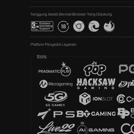
Tanggung Jawab Bermain
Browser Yang Didukung
Platform Penyedia Layanan
Slots