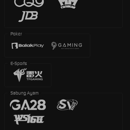
Poker
E-Sports
Sabung Ayam