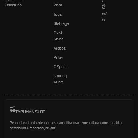
Ketentuan
Race
Togel
Olahraga
Crash
Game
Arcade
Poker
E-Sports
Sabung
Ayam
TARUHAN SLOT
Penyedia slot online dengan beragam pilihan game menarik yang memudahkan
pemain untuk mencapai jackpot