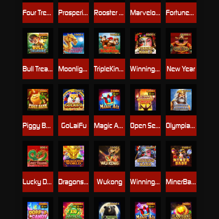
Four Treasures
Prosperity Tiger
Rooster In Love
MarvelousIV
FortuneHorse
Bull Treasure
Moonlight Treasure
TripleKingKong
Winning Mask II
New Year
Piggy Bank
GoLaiFu
Magic Ace
Open Sesame Mega
Olympian Temple
Lucky Dragons
DragonsWorld
Wukong
Winning Mask
MinerBabe