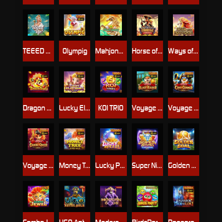
TEEED UP!
Olympig
Mahjong Wins
Horse of Bounty
Ways of the Holy Horse
Dragon Soar
Lucky Elephant X-Huge
KOI TRIO
Voyage of Blast Raider X-Lock
Voyage of Cryo Gunner X-Lock
Voyage of Daring Queen X-Lock
Money Tree - Hyper Wild
Lucky Pearl
Super Niubi Fortune X-Huge
Golden Goal