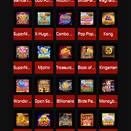
Samba Jewel
UGO Aztec Gold
Modern Gods
BirdsParty
Ragnarok : Thor VS Loki
SuperNiubi
X-Huge_Fishin' Fever X-Huge
Combo Fruity Bonanza Combo
Pop Pop Candy 1000
Kong
SuperNiubiDeluxe
Mjolnir
TreasureBowl
Book of Mystery
Kingsman
Wonder Elephant
Open Sesame
Billionaire
Birds Party Deluxe
Moneybags Man