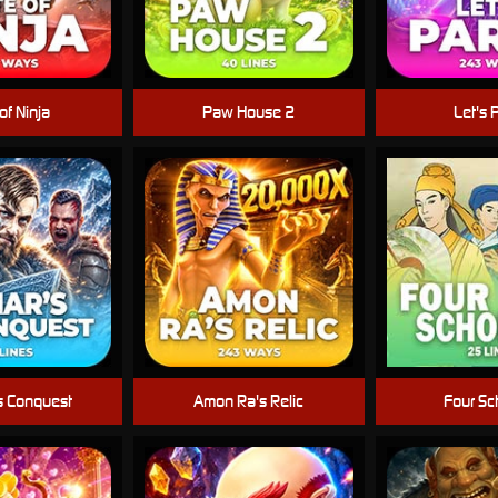
of Ninja
Paw House 2
Let's 
s Conquest
Amon Ra's Relic
Four Sc