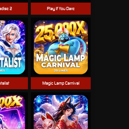
adise 2
Play If You Dare
alist
Magic Lamp Carnival