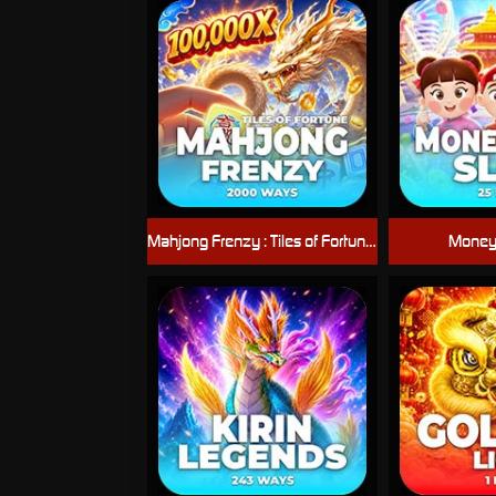
Mahjong Frenzy : Tiles of Fortunes
Money 