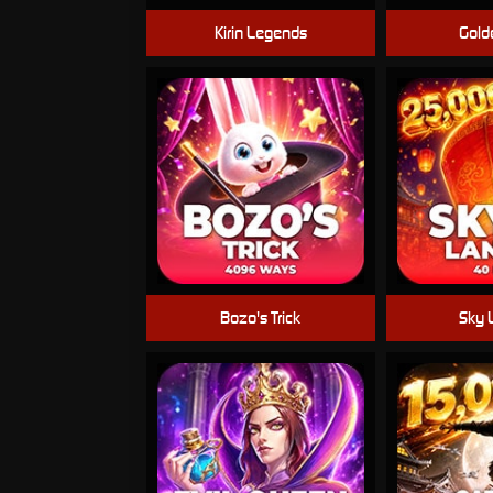
Kirin Legends
Gold
Bozo's Trick
Sky 