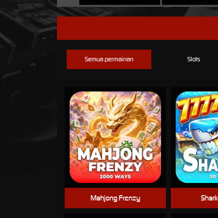
Semua permainan
Slots
Mahjong Frenzy
Shark