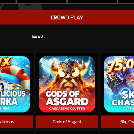
CROWD PLAY
Top 20
alicious
Gods of Asgard
Sky Ch