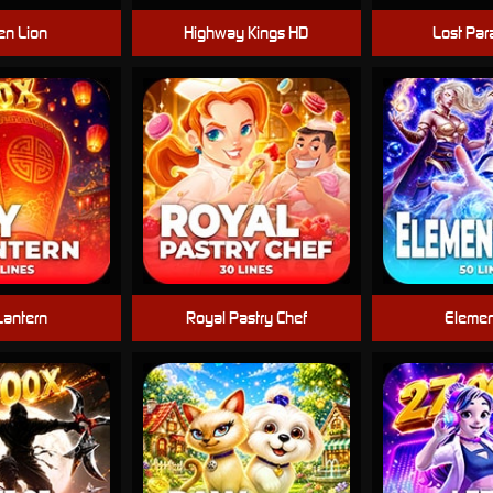
en Lion
Highway Kings HD
Lost Par
Lantern
Royal Pastry Chef
Element