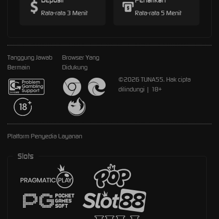
Rata-rata 3 Menit
Rata-rata 5 Menit
Tanggung Jawab
Browser Yang
Bermain
Didukung
©2026 TUNA55. Hak cipta
dilindungi | 18+
Platform Penyedia Layanan
Slots