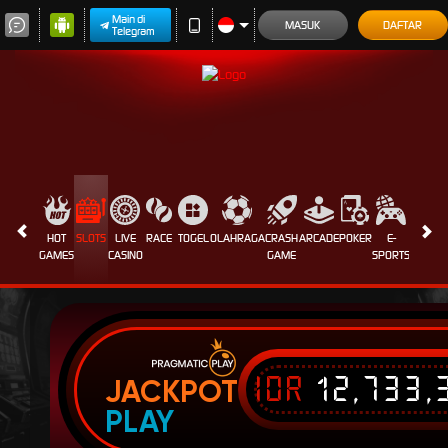
Main di
MASUK
DAFTAR
Telegram
HOT
SLOTS
LIVE
RACE
TOGEL
OLAHRAGA
CRASH
ARCADE
POKER
E-
SABUN
GAMES
CASINO
GAME
SPORTS
AYAM
IDR
12,733,
JACKPOT
PLAY