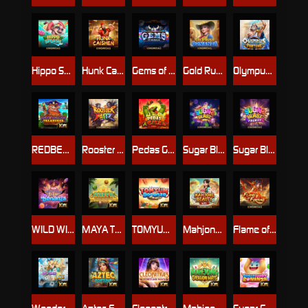
Hippo Splash
Hunk Cai Shen
Gems of Valhalla
Gold Rush Bonanza
Olympus Fortune
REDBEARD TREASURE
Rooster Blitz
Pedas Gila
Sugar Blast
Sugar Blast Frenzy
WILD WITCH SUGAR BONANZA
MAYA TEMPLE OF FORTUNE
TOMYUM BONANZA
Mahjong Beauty
Flame of Fortune