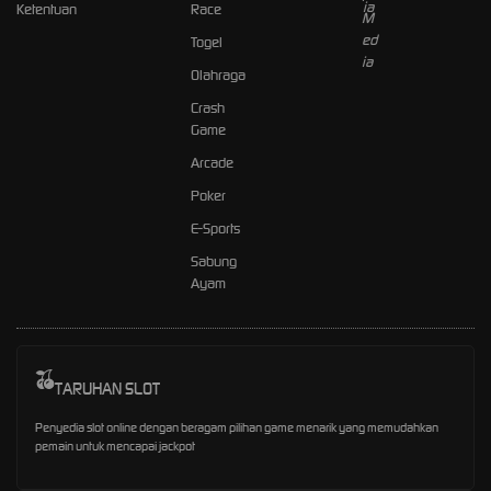
Ketentuan
Race
Togel
Olahraga
Crash
Game
Arcade
Poker
E-Sports
Sabung
Ayam
TARUHAN SLOT
Penyedia slot online dengan beragam pilihan game menarik yang memudahkan
pemain untuk mencapai jackpot