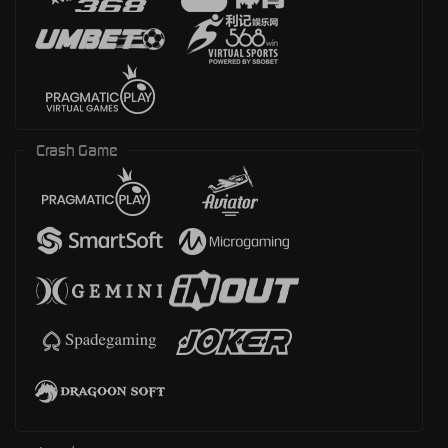
Crash Game