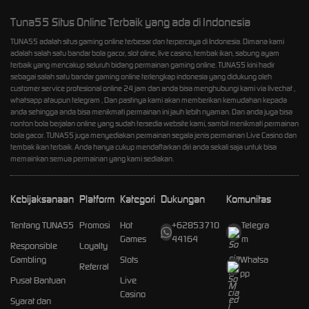
Tuna55 Situs Online Terbaik yang ada di Indonesia
TUNA55 adalah situs gaming online terbesar dan terpercaya di Indonesia. Dimana kami
adalah salah satu bandar bola gacor, slot oline, live casino, tembak ikan, sabung ayam
terbaik yang mencakup seluruh bidang permainan gaming online. TUNA55 kini hadir
sebagai salah satu bandar gaming online terlengkap indonesia yang didukung oleh
customer service profesional online 24 jam dan anda bisa menghubungi kami via livechat ,
whatsapp ataupun telegram , Dan pastinya kami akan memberikan kemudahan kepada
anda sehingga anda bisa menikmati permainan ini jauh lebih nyaman. Dan anda juga bisa
nonton bola berjalan online yang sudah tersedia website kami, sambil menikmati permainan
bola gacor. TUNA55 juga menyediakan permainan segala jenis permainan Live Casino dan
tembak ikan terbaik. Anda hanya cukup mendaftarkan diri anda sekali saja untuk bisa
memainkan semua permainan yang kami sediakan.
Kebijaksanaan
Platform
Kategori
Dukungan
Komunitas
Tentang TUNA55
Promosi
Hot
+62853710
Telegra
Games
44164
m
Responsible
Loyalty
Gambling
Slots
Whatsa
Referral
pp
Pusat Bantuan
Live
Casino
Syarat dan