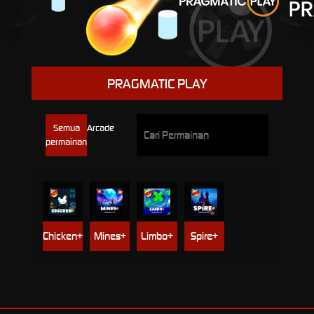
PRAGMATIC PLAY
Semua
Arcade
permainan
Chicken+
Mines+
Limbo+
Spire+