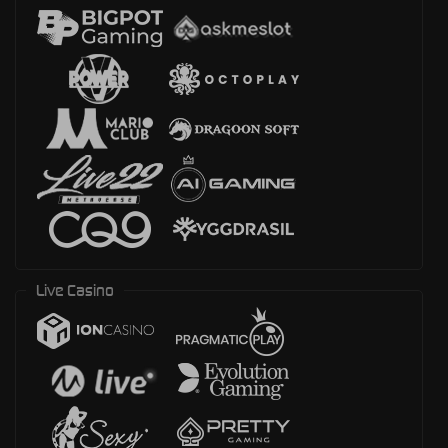
Live Casino