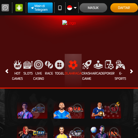
Main di
MASUK
DAFTAR
Telegram
HOT
SLOTS
LIVE
RACE
TOGEL
OLAHRAGA
CRASH
ARCADE
POKER
E-
SABUN
GAMES
CASINO
GAME
SPORTS
AYAM
i
i
i
i
i
i