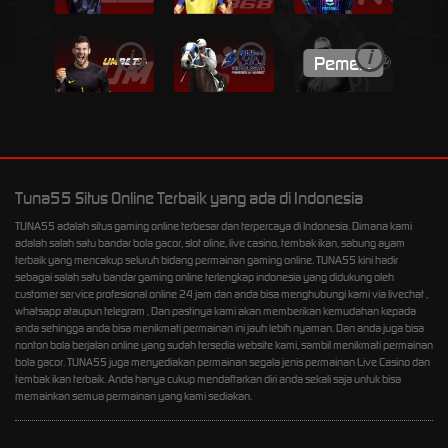
i
i
i
Tuna55 Situs Online Terbaik yang ada di Indonesia
TUNA55 adalah situs gaming online terbesar dan terpercaya di Indonesia. Dimana kami
adalah salah satu bandar bola gacor, slot oline, live casino, tembak ikan, sabung ayam
terbaik yang mencakup seluruh bidang permainan gaming online. TUNA55 kini hadir
sebagai salah satu bandar gaming online terlengkap indonesia yang didukung oleh
customer service profesional online 24 jam dan anda bisa menghubungi kami via livechat ,
whatsapp ataupun telegram , Dan pastinya kami akan memberikan kemudahan kepada
anda sehingga anda bisa menikmati permainan ini jauh lebih nyaman. Dan anda juga bisa
nonton bola berjalan online yang sudah tersedia website kami, sambil menikmati permainan
bola gacor. TUNA55 juga menyediakan permainan segala jenis permainan Live Casino dan
tembak ikan terbaik. Anda hanya cukup mendaftarkan diri anda sekali saja untuk bisa
memainkan semua permainan yang kami sediakan.