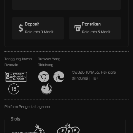
Deposit
Penarikan
Rata-rata 3 Menit
Rata-rata 5 Menit
Tanggung Jawab
Browser Yang
Bermain
Didukung
©2026 TUNA55. Hak cipta
dilindungi | 18+
Platform Penyedia Layanan
Slots