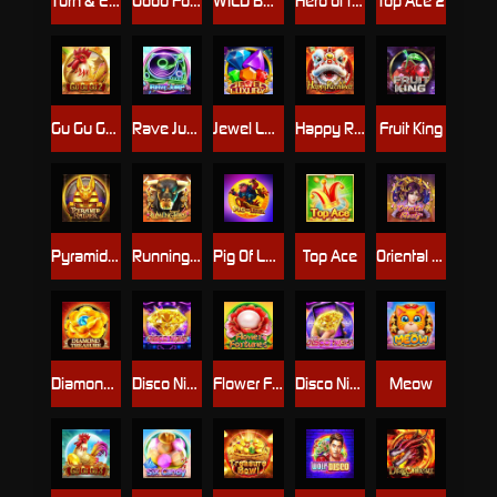
Turn & Earn
Good Fortune M
WILD BOUNTY 2
Hero of the 3 Kingdoms - Cao Cao
Top Ace 2
Gu Gu Gu2
Rave Jump
Jewel Luxury
Happy Rich Year
Fruit King
Pyramid Raider
Running Toro
Pig Of Luck
Top Ace
Oriental Beauty
Diamond Treasure
Disco Night
Flower Fortunes
Disco Night M
Meow