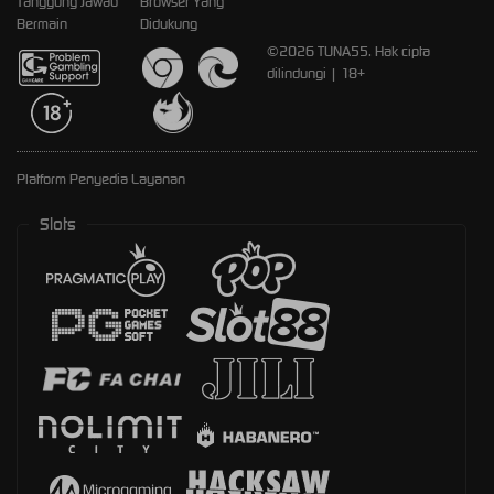
Tanggung Jawab
Browser Yang
Bermain
Didukung
©2026 TUNA55. Hak cipta
dilindungi | 18+
Platform Penyedia Layanan
Slots