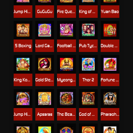
Jump Higher
GuGuGu
Fire Queen
King of Atlantis
Yuan Bao
5 Boxing
Lord Ganesha
Football Baby
Pub Tycoon
Double Happiness
King Kong Shake
Gold Stealer
Myeong-ryang
Thor 2
Fortune Dragon
Jump Higher Mobile
Apsaras
The Beast War
God of War M
Pharaoh's Gold