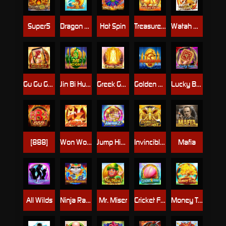
Super5
Dragon Koi
Hot Spin
Treasure House
Watah Master 2
Gu Gu Gu 2 M
Jin Bi Hui Huang
Greek Gods
Golden Dragon Club
Lucky Bats M
[888]
Won Won Won
Jump High 2
Invincible Elephant
Mafia
All Wilds
Ninja Raccoon
Mr. Miser
Cricket Fever
Money Tree