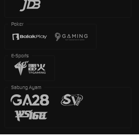
Poker
E-Sports
Sabung Ayam