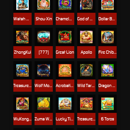
Watah Master
Shou-Xin
Chameleon
God of War
Dollar Bomb
ZhongKui
[777]
Great Lion
Apollo
Fire Chibi M
Treasure Island
Wolf Moon
Acrobatics
Wild Tarzan
Dragon Ball
WuKong&Peaches
Zuma Wild
Lucky Tigers
Treasure Pirate
6 Toros