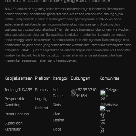
Tuna55 Situs Online Terbaik yang ada di Indonesia
TUNA55 adalah situs gaming online terbesar dan terpercaya di Indonesia. Dimana kami
adalah salah satu bandar bola gacor, slot oline, live casino, tembak ikan, sabung ayam
terbaik yang mencakup seluruh bidang permainan gaming online. TUNA55 kini hadir
sebagai salah satu bandar gaming online terlengkap indonesia yang didukung oleh
customer service profesional online 24 jam dan anda bisa menghubungi kami via livechat ,
whatsapp ataupun telegram , Dan pastinya kami akan memberikan kemudahan kepada
anda sehingga anda bisa menikmati permainan ini jauh lebih nyaman. Dan anda juga bisa
nonton bola berjalan online yang sudah tersedia website kami, sambil menikmati permainan
bola gacor. TUNA55 juga menyediakan permainan segala jenis permainan Live Casino dan
tembak ikan terbaik. Anda hanya cukup mendaftarkan diri anda sekali saja untuk bisa
memainkan semua permainan yang kami sediakan.
Kebijaksanaan
Platform
Kategori
Dukungan
Komunitas
Tentang TUNA55
Promosi
Hot
+62853710
Telegra
Games
44164
m
Responsible
Loyalty
Gambling
Slots
Whatsa
Referral
pp
Pusat Bantuan
Live
Casino
Syarat dan
Ketentuan
Race