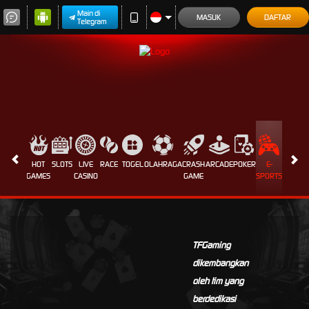
Main di
MASUK
DAFTAR
Telegram
HOT
SLOTS
LIVE
RACE
TOGEL
OLAHRAGA
CRASH
ARCADE
POKER
E-
SABUN
GAMES
CASINO
GAME
SPORTS
AYAM
TFGaming
dikembangkan
oleh tim yang
berdedikasi