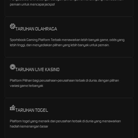
pemain untuk mencapai jackpot
TARUHAN OLAHRAGA
Sportsbook Gaming Platform Terbaik menawarkan lebih banyak game, odds yang
lebih tinggi, dan menyediakan pilihan yang lebih banyak untuk pemain.
TARUHAN LIVE KASINO
Platform Pilihan bagi perusahaan-perusahaan terbaik di dunia, dengan pilihan
variasi game terbanyak
TARUHAN TOGEL
Platform togel yang menarik dari perusahan terbaik di dunia yang menawarkan
hadiah kemenangan besar