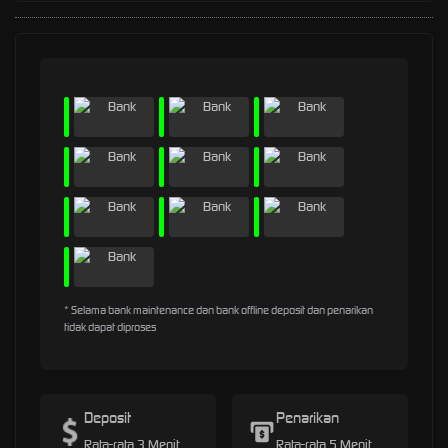
* Selama bank maintenance dan bank offline deposit dan penarikan
tidak dapat diproses
Deposit
Penarikan
Rata-rata 3 Menit
Rata-rata 5 Menit