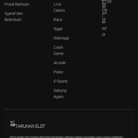
pp
Pusat Bantuan
Live
Casino
Syarat dan
Ketentuan
Race
Togel
Olahraga
Crash
Game
Arcade
Poker
E-Sports
Sabung
Ayam
TARUHAN SLOT
Penyedia slot online dengan beragam pilihan game menarik yang memudahkan