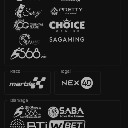
Race
Togel
Olahraga